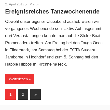
2. April 2019
Martin
Ereignisreiches Tanzwochenende
Obwohl unser eigener Clubabend ausfiel, waren wir
vergangenes Wochenende sehr aktiv. Auf insgesamt
drei Veranstaltungen konnte man auf die Stoke-Boat-
Promenaders treffen. Am Freitag bei den Tough Ones
in Filderstadt, am Samstag bei der ECTA Student
Jamboree in Hochdorf und zum 5. Sonntag bei den
Häbbie Hibbos in Kirchheim/Teck.
Weiterlesen
Seitennummerierung
Nächste
1
2
»
Beiträge
der