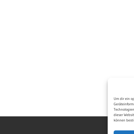
Um dir ein o
Geräteinform
Technologien
dieser Websi
können besti