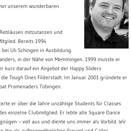
d von unserem wunderbaren
 Rebläusen mitzutanzen und
tglied. Bereits 1994
n bei Uli Schingen in Ausbildung.
landers, in der Nähe von Memmingen. 1999 musste er
ber kurz darauf ein Angebot der Happy Sliders
 die Tough Ones Filderstadt. Im Januar 2001 gründete er
oat Promenaders Tübingen.
rte er über die Jahre unzählige Students für Classes
s einzelne Clubmitglied. Er lebte alle Square Dance
gnügen – voll aus und diente uns immer als Vorbild. Wir
en ihn als außergewöhnlichen Freund und Caller