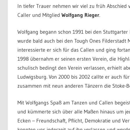
In tiefer Trauer nehmen wir viel zu früh Abschie
Caller und Mitglied
Wolfgang Rieger
.
Wolfgang begann schon 1991 bei den Stuttgarter
wurde bald auch bei den Tough Ones Filderstadt Mi
interessierte er sich für das Callen und ging forta
1998 übernahm er seinen ersten Verein, die High
schulisch bedingt den Verein verlassen, erhielt a
Ludwigsburg. Von 2000 bis 2002 callte er auch für
zusammen mit neun anderen Tänzern die Stoke-B
Mit Wolfgangs Spaß am Tanzen und Callen begeiste
und kümmerte sich über alle Maßen hinaus um jede
Ecken – Freundschaft, Pflicht, Demokratie und Ver
konnten uns jederzeit auf ihn verlassen und werd