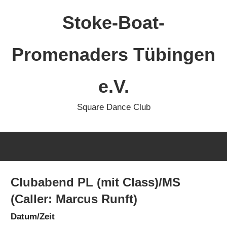
Zum
Stoke-Boat-
Inhalt
springen
Promenaders Tübingen
e.V.
Square Dance Club
Clubabend PL (mit Class)/MS
(Caller: Marcus Runft)
Datum/Zeit