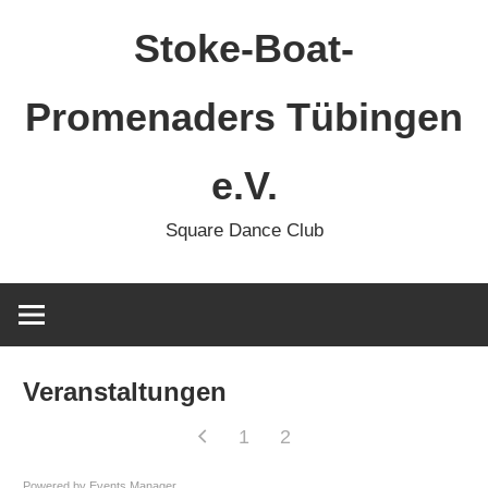
Zum
Stoke-Boat-
Inhalt
springen
Promenaders Tübingen
e.V.
Square Dance Club
Veranstaltungen
1
2
Powered by
Events Manager