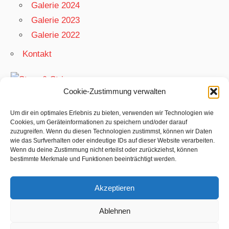
Galerie 2024
Galerie 2023
Galerie 2022
Kontakt
Cookie-Zustimmung verwalten
Meta
Um dir ein optimales Erlebnis zu bieten, verwenden wir Technologien wie
Cookies, um Geräteinformationen zu speichern und/oder darauf
Anmelden
zuzugreifen. Wenn du diesen Technologien zustimmst, können wir Daten
wie das Surfverhalten oder eindeutige IDs auf dieser Website verarbeiten.
Eintrags-Feed
Wenn du deine Zustimmung nicht erteilst oder zurückziehst, können
Kommentar-Feed
bestimmte Merkmale und Funktionen beeinträchtigt werden.
WordPress.org
Akzeptieren
Ablehnen
WordPress-Theme: Wellington von