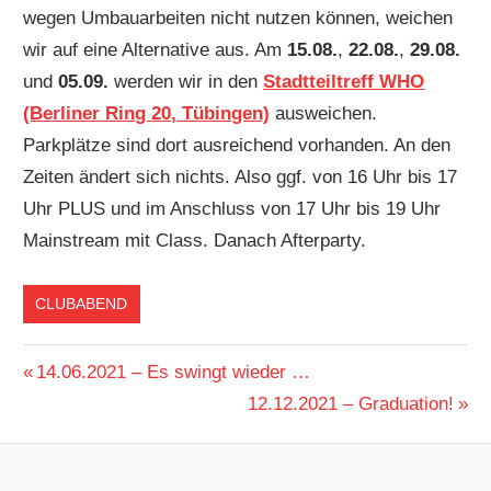
wegen Umbauarbeiten nicht nutzen können, weichen
wir auf eine Alternative aus. Am
15.08.
,
22.08.
,
29.08.
und
05.09.
werden wir in den
Stadtteiltreff WHO
(Berliner Ring 20, Tübingen)
ausweichen.
Parkplätze sind dort ausreichend vorhanden. An den
Zeiten ändert sich nichts. Also ggf. von 16 Uhr bis 17
Uhr PLUS und im Anschluss von 17 Uhr bis 19 Uhr
Mainstream mit Class. Danach Afterparty.
CLUBABEND
Beitragsnavigation
Vorheriger
14.06.2021 – Es swingt wieder …
Beitrag:
Nächster
12.12.2021 – Graduation!
Beitrag: